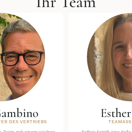
Ihr Team
Gambino
Esther
TER DES VERTRIEBS
TEAMASS
s Team mit einem reichen
Esther bringt eine tief