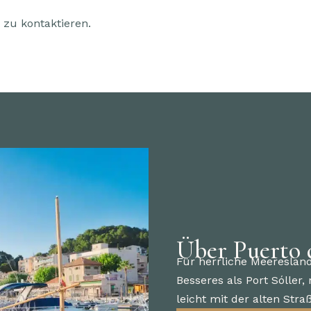
n zu kontaktieren.
Über Puerto 
Für herrliche Meeresland
Besseres als Port Sóller
leicht mit der alten Str