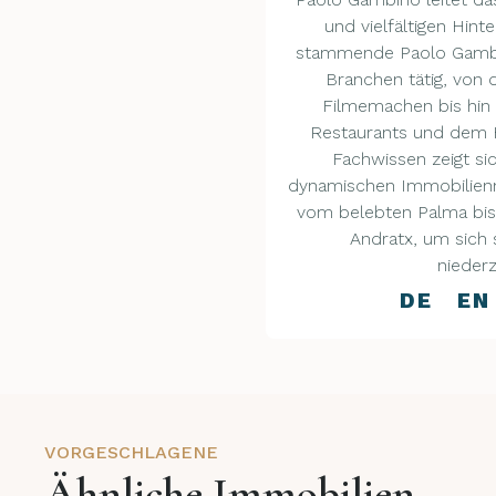
und vielfältigen Hinte
stammende Paolo Gambi
Branchen tätig, von
Filmemachen bis hi
Restaurants und dem H
Fachwissen zeigt si
dynamischen Immobilienmä
vom belebten Palma bis
Andratx, um sich s
niederz
DE EN
VORGESCHLAGENE
Ähnliche Immobilien