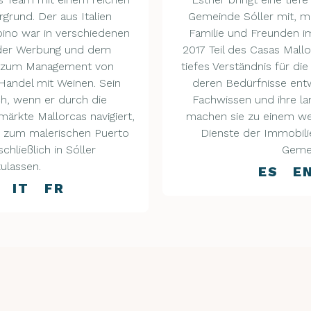
rgrund. Der aus Italien
Gemeinde Sóller mit, m
no war in verschiedenen
Familie und Freunden im
 der Werbung und dem
2017 Teil des Casas Mallo
n zum Management von
tiefes Verständnis für d
andel mit Weinen. Sein
deren Bedürfnisse entw
ch, wenn er durch die
Fachwissen und ihre la
rkte Mallorcas navigiert,
machen sie zu einem we
 zum malerischen Puerto
Dienste der Immobil
chließlich in Sóller
Geme
ulassen.
ES E
 IT FR