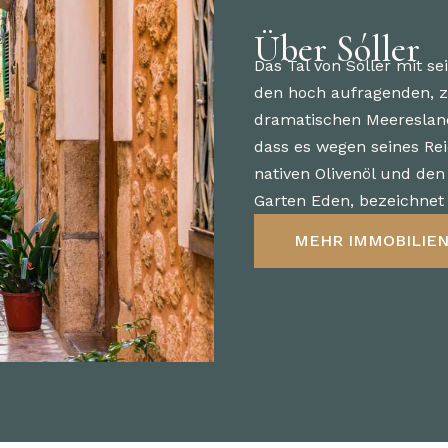
Über Sóller
Das Tal von Sóller mit s
den hoch aufragenden, 
dramatischen Meereslands
dass es wegen seines Re
nativen Olivenöl und den
Garten Eden, bezeichnet 
MEHR IMMOBILIEN