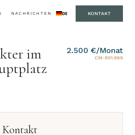
KONTAKT
DE
S
NACHRICHTEN
kter im
2.500 €/Monat
CM-R01.869
uptplatz
Kontakt