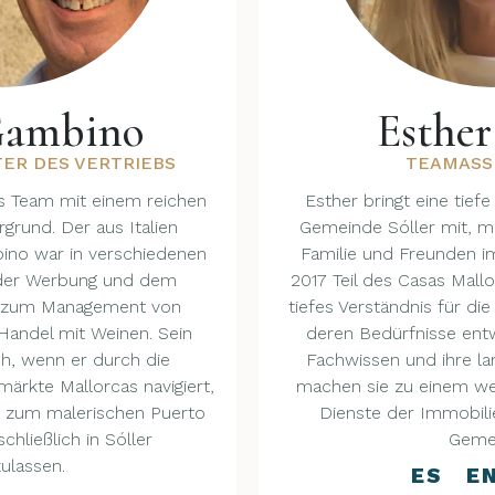
Gambino
Esther
TER DES VERTRIEBS
TEAMASS
s Team mit einem reichen
Esther bringt eine tief
rgrund. Der aus Italien
Gemeinde Sóller mit, m
no war in verschiedenen
Familie und Freunden im
 der Werbung und dem
2017 Teil des Casas Mallo
n zum Management von
tiefes Verständnis für d
andel mit Weinen. Sein
deren Bedürfnisse entw
ch, wenn er durch die
Fachwissen und ihre la
rkte Mallorcas navigiert,
machen sie zu einem we
 zum malerischen Puerto
Dienste der Immobil
chließlich in Sóller
Geme
ulassen.
ES E