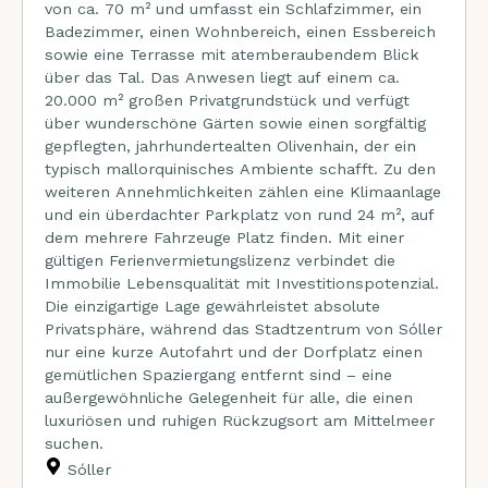
von ca. 70 m² und umfasst ein Schlafzimmer, ein
Badezimmer, einen Wohnbereich, einen Essbereich
sowie eine Terrasse mit atemberaubendem Blick
über das Tal. Das Anwesen liegt auf einem ca.
20.000 m² großen Privatgrundstück und verfügt
über wunderschöne Gärten sowie einen sorgfältig
gepflegten, jahrhundertealten Olivenhain, der ein
typisch mallorquinisches Ambiente schafft. Zu den
weiteren Annehmlichkeiten zählen eine Klimaanlage
und ein überdachter Parkplatz von rund 24 m², auf
dem mehrere Fahrzeuge Platz finden. Mit einer
gültigen Ferienvermietungslizenz verbindet die
Immobilie Lebensqualität mit Investitionspotenzial.
Die einzigartige Lage gewährleistet absolute
Privatsphäre, während das Stadtzentrum von Sóller
nur eine kurze Autofahrt und der Dorfplatz einen
gemütlichen Spaziergang entfernt sind – eine
außergewöhnliche Gelegenheit für alle, die einen
luxuriösen und ruhigen Rückzugsort am Mittelmeer
suchen.
Sóller