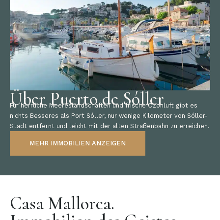
Über Puerto de Sóller
Für herrliche Meereslandschaften und frische Ozonluft gibt es
nichts Besseres als Port Sóller, nur wenige Kilometer von Sóller-
Stadt entfernt und leicht mit der alten Straßenbahn zu erreichen.
MEHR IMMOBILIEN ANZEIGEN
Casa Mallorca.