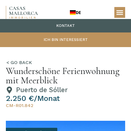
CASAS
DE
MALLORCA
IMMOBILIEN
KONTAKT
ICH BIN INTERESSIERT
Wunderschöne Ferienwohnung
mit Meerblick
Puerto de Sóller
2.250 €/Monat
CM-R01.842