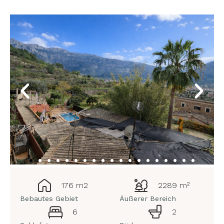
176 m2
2289 m²
Bebautes Gebiet
Äußerer Bereich
6
2