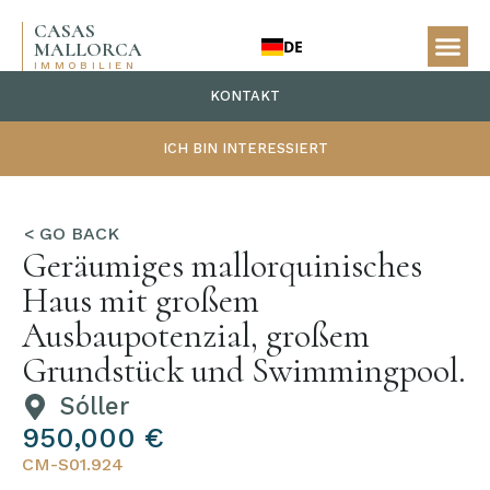
CASAS
DE
MALLORCA
IMMOBILIEN
KONTAKT
ICH BIN INTERESSIERT
Geräumiges mallorquinisches
Haus mit großem
Ausbaupotenzial, großem
Grundstück und Swimmingpool.
Sóller
950,000 €
CM-S01.924