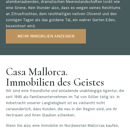
atemberaubenden, dramatischen Meereslandschaften lockt wie
eine Sirene. Kein Wunder also, dass es wegen seines Reichtums
an Zitrusfrüchten, dem reichhaltigen nativen Olivenöl und den
sonnigen Tagen als das goldene Tal, ein wahrer Garten Eden,
bezeichnet wird.
MEHR IMMOBILIEN ANZEIGEN
Casa Mallorca.
Immobilien des Geistes
Wir sind eine freundliche und einladende unabhängige Agentur, die
seit 1995 als Familienunternehmen im Tal von Sóller tätig ist. In
Anbetracht unserer Langlebigkeit ist es vielleicht nicht
verwunderlich, dass Kunden, die neu in der Region sind, uns ihr
Vertrauen und ihren Glauben schenken.
Wenn Sie also eine Immobilie im Nordwesten Mallorcas kaufen,