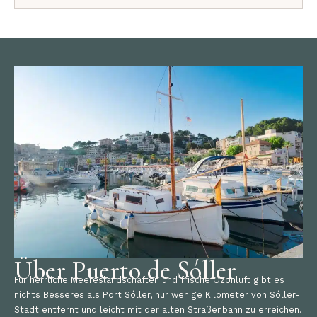
Über Puerto de Sóller
Für herrliche Meereslandschaften und frische Ozonluft gibt es
nichts Besseres als Port Sóller, nur wenige Kilometer von Sóller-
Stadt entfernt und leicht mit der alten Straßenbahn zu erreichen.