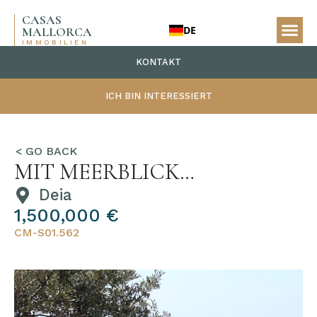
CASAS
DE
MALLORCA
IMMOBILIEN
KONTAKT
ICH BIN INTERESSIERT
MIT MEERBLICK…
Deia
1,500,000 €
CM-S01.562