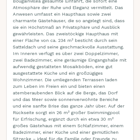
Bougainvillea gesäumte Einfahrt, die sofort eine
Atmosphäre der Ruhe und Eleganz vermittelt. Das
Anwesen umfasst ein Haupthaus sowie zwei
charmante Gästehäuser, die so angelegt sind, dass
sie ein Höchstmaß an Privatsphäre und Ausblick
gewährleisten. Das zweistöckige Haupthaus mit
einer Fläche von ca. 234 m² besticht durch sein
Satteldach und seine geschmackvolle Ausstattung.
Im Inneren verfügt es über zwei Doppelzimmer,
zwei Badezimmer, eine geräumige Eingangshalle mit
aufwendig gestalteten Mosaikböden, eine gut
ausgestattete Küche und ein großzügiges
Wohnzimmer. Die umliegenden Terrassen laden
zum Leben im Freien ein und bieten einen
atemberaubenden Blick auf die Berge, das Dorf
und das Meer sowie sonnenverwöhnte Bereiche
und eine sanfte Brise das ganze Jahr über. Auf der
Rückseite sorgt ein 26 m² großer Swimmingpool
für Erfrischung, ergänzt durch ein etwa 30 m²
großes Gästehaus mit einem Schlafzimmer, einem
Badezimmer, einer Küche und einer gemütlichen
Sitzecke – ideal für die Familie oder Freunde zu