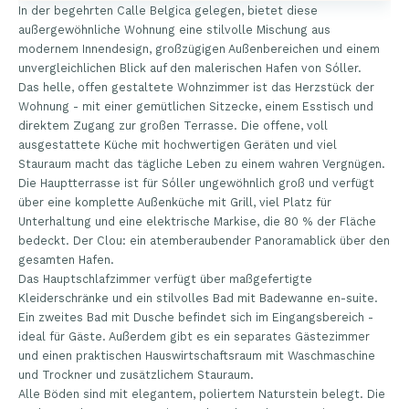
In der begehrten Calle Belgica gelegen, bietet diese
außergewöhnliche Wohnung eine stilvolle Mischung aus
modernem Innendesign, großzügigen Außenbereichen und einem
unvergleichlichen Blick auf den malerischen Hafen von Sóller.
Das helle, offen gestaltete Wohnzimmer ist das Herzstück der
Wohnung - mit einer gemütlichen Sitzecke, einem Esstisch und
direktem Zugang zur großen Terrasse. Die offene, voll
ausgestattete Küche mit hochwertigen Geräten und viel
Stauraum macht das tägliche Leben zu einem wahren Vergnügen.
Die Hauptterrasse ist für Sóller ungewöhnlich groß und verfügt
über eine komplette Außenküche mit Grill, viel Platz für
Unterhaltung und eine elektrische Markise, die 80 % der Fläche
bedeckt. Der Clou: ein atemberaubender Panoramablick über den
gesamten Hafen.
Das Hauptschlafzimmer verfügt über maßgefertigte
Kleiderschränke und ein stilvolles Bad mit Badewanne en-suite.
Ein zweites Bad mit Dusche befindet sich im Eingangsbereich -
ideal für Gäste. Außerdem gibt es ein separates Gästezimmer
und einen praktischen Hauswirtschaftsraum mit Waschmaschine
und Trockner und zusätzlichem Stauraum.
Alle Böden sind mit elegantem, poliertem Naturstein belegt. Die