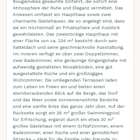
Bougainvillea gesäumte Einfahrt, die sofort eine
Atmosphäre der Ruhe und Eleganz vermittelt. Das
Anwesen umfasst ein Haupthaus sowie zwei
charmante Gästehäuser, die so angelegt sind, dass
sie ein Höchstmaß an Privatsphäre und Ausblick
gewährleisten. Das zweistöckige Haupthaus mit
einer Fläche von ca. 234 m² besticht durch sein
Satteldach und seine geschmackvolle Ausstattung.
Im Inneren verfügt es über zwei Doppelzimmer,
zwei Badezimmer, eine geräumige Eingangshalle mit
aufwendig gestalteten Mosaikböden, eine gut
ausgestattete Küche und ein großzügiges
Wohnzimmer. Die umliegenden Terrassen laden
zum Leben im Freien ein und bieten einen
atemberaubenden Blick auf die Berge, das Dorf
und das Meer sowie sonnenverwöhnte Bereiche
und eine sanfte Brise das ganze Jahr über. Auf der
Rückseite sorgt ein 26 m² großer Swimmingpool
für Erfrischung, ergänzt durch ein etwa 30 m²
großes Gästehaus mit einem Schlafzimmer, einem
Badezimmer, einer Küche und einer gemütlichen
Sitzecke – ideal für die Familie oder Freunde zu