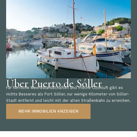
Über Puerto de Sóller
Für herrliche Meereslandschaften und frische Ozonluft gibt es
nichts Besseres als Port Sóller, nur wenige Kilometer von Sóller-
Stadt entfernt und leicht mit der alten Straßenbahn zu erreichen.
MEHR IMMOBILIEN ANZEIGEN