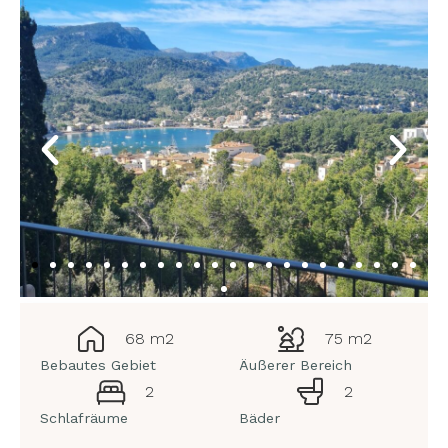
68 m2
75 m2
Bebautes Gebiet
Äußerer Bereich
2
2
Schlafräume
Bäder