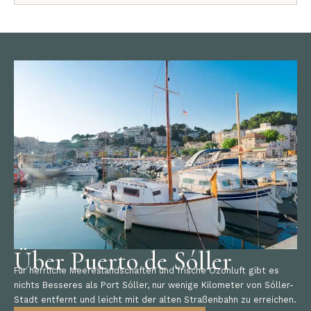
Über Puerto de Sóller
Für herrliche Meereslandschaften und frische Ozonluft gibt es
nichts Besseres als Port Sóller, nur wenige Kilometer von Sóller-
Stadt entfernt und leicht mit der alten Straßenbahn zu erreichen.