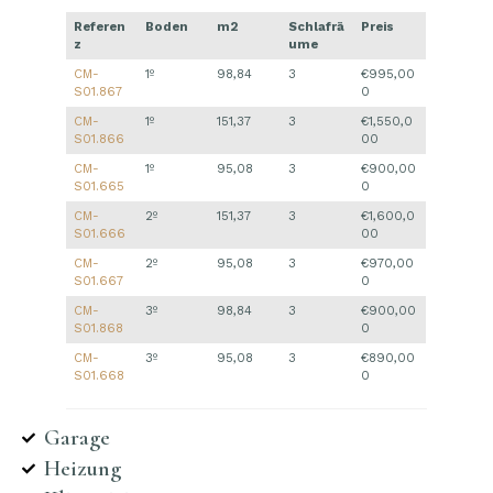
Referen
Boden
m2
Schlafrä
Preis
z
ume
CM-
1º
98,84
3
€995,00
S01.867
0
CM-
1º
151,37
3
€1,550,0
S01.866
00
CM-
1º
95,08
3
€900,00
S01.665
0
CM-
2º
151,37
3
€1,600,0
S01.666
00
CM-
2º
95,08
3
€970,00
S01.667
0
CM-
3º
98,84
3
€900,00
S01.868
0
CM-
3º
95,08
3
€890,00
S01.668
0
Garage
Heizung