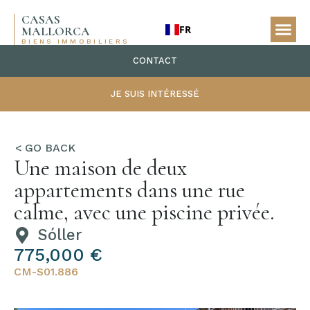
CASAS
FR
MALLORCA
BIENS IMMOBILIERS
CONTACT
JE SUIS INTÉRESSÉ
Une maison de deux
appartements dans une rue
calme, avec une piscine privée.
Sóller
775,000 €
CM-S01.886