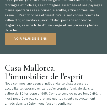
La vallée de Sóller, avec ses vergers luxuriants de citrons,
d'oranges et d'olives, ses montagnes escarpées et ses paysages
marins spectaculaires à couper le souffle, attire comme une
sirène. Il n'est donc pas étonnant qu'elle soit connue comme la
vallée d'or, un véritable jardin d'Eden, pour son abondance
d'agrumes, sa riche huile d'olive vierge et ses journées pleines
de soleil.
VOIR PLUS DE BIENS
Casa Mallorca.
L'immobilier de l'esprit
Nous sommes une agence indépendante chaleureuse et
accueillante, opérant en tant qu'entreprise familiale dans la
vallée de Sóller depuis 1995. Compte tenu de notre longévité, il
n'est peut-être pas surprenant que les clients nouvellement
arrivés dans la région nous fassent confiance.