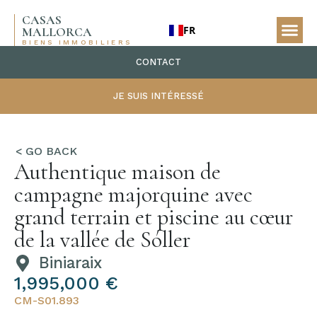
CASAS
FR
MALLORCA
BIENS IMMOBILIERS
CONTACT
JE SUIS INTÉRESSÉ
Authentique maison de
campagne majorquine avec
grand terrain et piscine au cœur
de la vallée de Sóller
Biniaraix
1,995,000 €
CM-S01.893