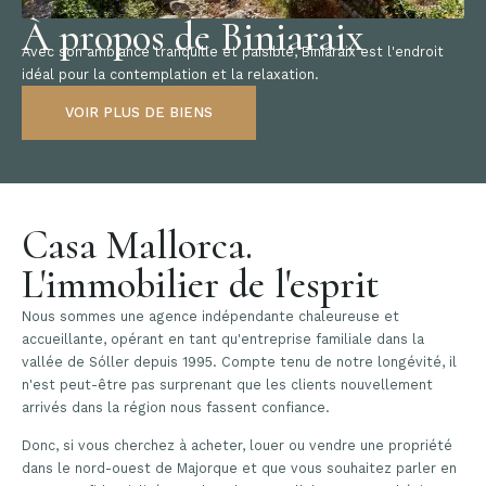
À propos de Biniaraix
Avec son ambiance tranquille et paisible, Biniaraix est l'endroit
idéal pour la contemplation et la relaxation.
VOIR PLUS DE BIENS
Casa Mallorca.
L'immobilier de l'esprit
Nous sommes une agence indépendante chaleureuse et
accueillante, opérant en tant qu'entreprise familiale dans la
vallée de Sóller depuis 1995. Compte tenu de notre longévité, il
n'est peut-être pas surprenant que les clients nouvellement
arrivés dans la région nous fassent confiance.
Donc, si vous cherchez à acheter, louer ou vendre une propriété
dans le nord-ouest de Majorque et que vous souhaitez parler en