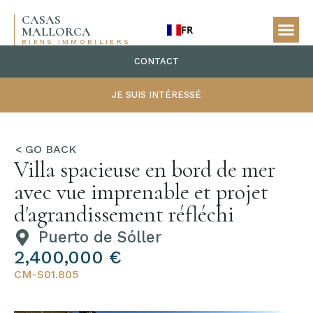
CASAS
FR
MALLORCA
BIENS IMMOBILIERS
CONTACT
JE SUIS INTÉRESSÉ
Villa spacieuse en bord de mer
avec vue imprenable et projet
d'agrandissement réfléchi
Puerto de Sóller
2,400,000 €
CM-S01.805