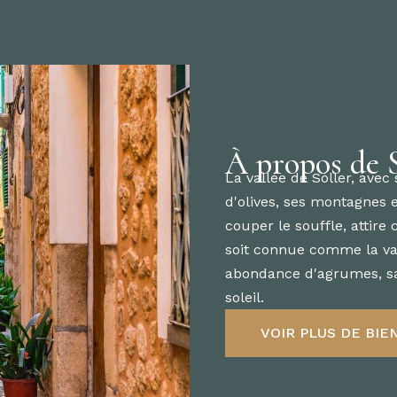
À propos de S
La vallée de Sóller, avec
d'olives, ses montagnes 
couper le souffle, attire
soit connue comme la val
abondance d'agrumes, sa r
soleil.
VOIR PLUS DE BIE