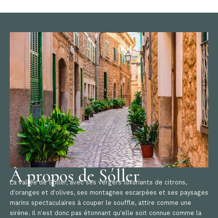
À propos de Sóller
La vallée de Sóller, avec ses vergers luxuriants de citrons,
d'oranges et d'olives, ses montagnes escarpées et ses paysages
marins spectaculaires à couper le souffle, attire comme une
sirène. Il n'est donc pas étonnant qu'elle soit connue comme la