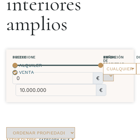
interiores
amplios
SELECCIONE
PRECIO
UBICACIÓN
TIPO
BAÑOS
D
DE
PROPIEDAD
ALQUILER
CUALQUIER
VENTA
€
€
×