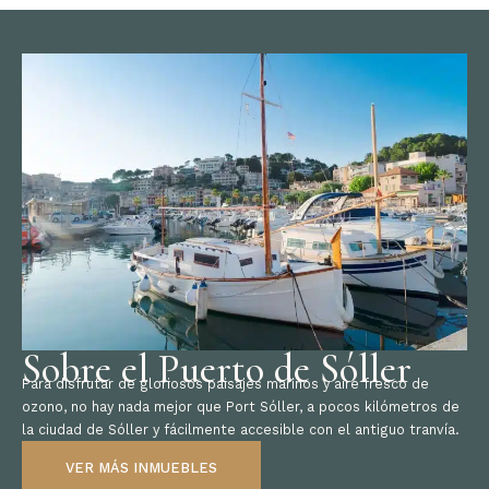
Sobre el Puerto de Sóller
Para disfrutar de gloriosos paisajes marinos y aire fresco de
ozono, no hay nada mejor que Port Sóller, a pocos kilómetros de
la ciudad de Sóller y fácilmente accesible con el antiguo tranvía.
VER MÁS INMUEBLES