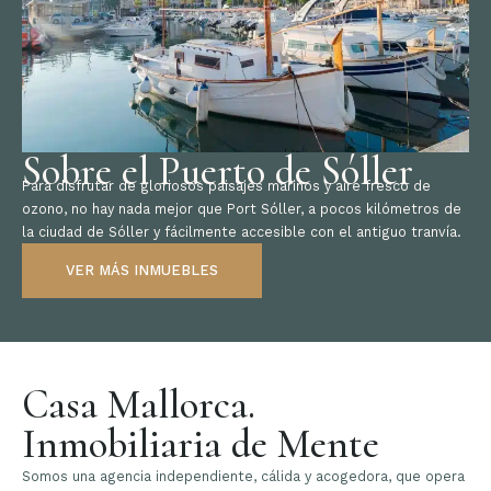
Sobre el Puerto de Sóller
Para disfrutar de gloriosos paisajes marinos y aire fresco de
ozono, no hay nada mejor que Port Sóller, a pocos kilómetros de
la ciudad de Sóller y fácilmente accesible con el antiguo tranvía.
VER MÁS INMUEBLES
Casa Mallorca.
Inmobiliaria de Mente
Somos una agencia independiente, cálida y acogedora, que opera