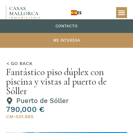
CASAS
ES
MALLORCA
INMOBILIARIA
CONTACTO
ME INTERESA
Fantástico piso dúplex con
piscina y vistas al puerto de
Sóller
Puerto de Sóller
790,000 €
CM-S01.885