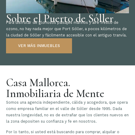
Sobre el Puerto de Sóller
Para disfrutar de gloriosos paisajes marinos y aire fresco de
ozono, no hay nada mejor que Port Sóller, a pocos kilómetros de
la ciudad de Sóller y fácilmente accesible con el antiguo tranvía.
VER MÁS INMUEBLES
Casa Mallorca.
Inmobiliaria de Mente
Somos una agencia independiente, cálida y acogedora, que opera
como empresa familiar en el valle de Sóller desde 1995. Dada
nuestra longevidad, no es de extrañar que los clientes nuevos en
la zona depositen su confianza y fe en nosotros.
Por lo tanto, si usted está buscando para comprar, alquilar o