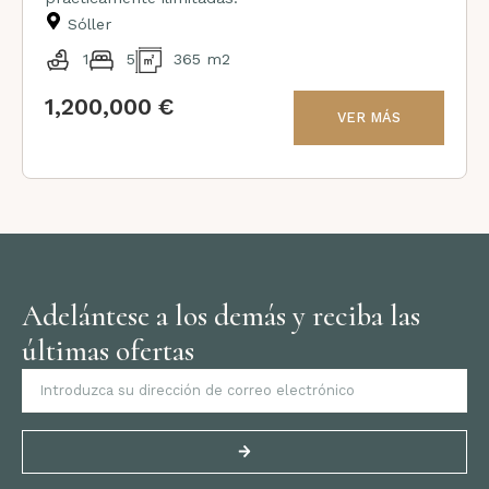
Sóller
1
5
365 m2
1,200,000 €
VER MÁS
Adelántese a los demás y reciba las
últimas ofertas