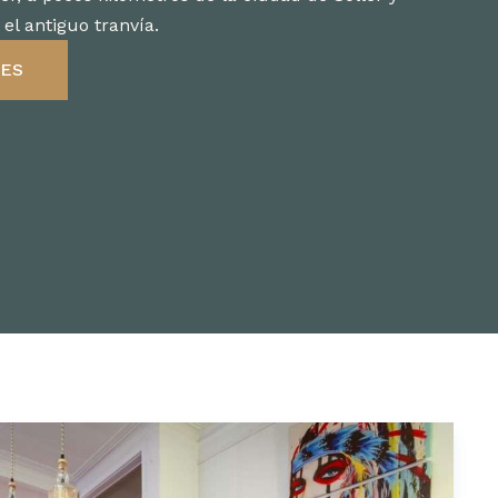
el antiguo tranvía.
LES