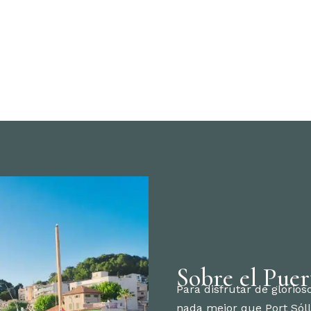
Sobre el Puer
Para disfrutar de glorios
nada mejor que Port Sóll