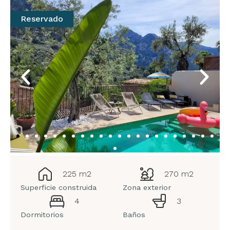
Reservado
225 m2
270 m2
Superficie construida
Zona exterior
4
3
Dormitorios
Baños