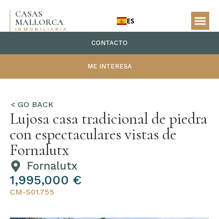
CASAS
ES
MALLORCA
INMOBILIARIA
CONTACTO
ME INTERESA
Lujosa casa tradicional de piedra
con espectaculares vistas de
Fornalutx
Fornalutx
1,995,000 €
CM-S01.755