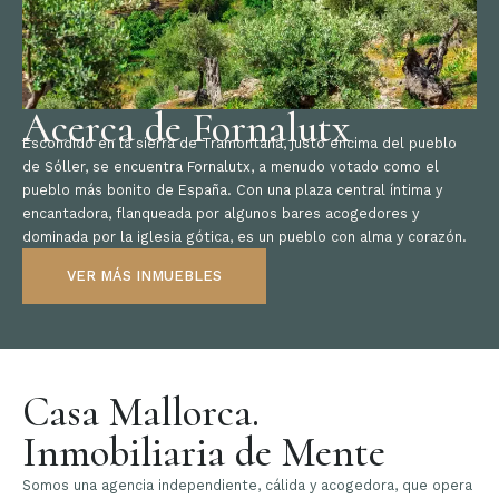
Acerca de Fornalutx
Escondido en la sierra de Tramontana, justo encima del pueblo
de Sóller, se encuentra Fornalutx, a menudo votado como el
pueblo más bonito de España. Con una plaza central íntima y
encantadora, flanqueada por algunos bares acogedores y
dominada por la iglesia gótica, es un pueblo con alma y corazón.
VER MÁS INMUEBLES
Casa Mallorca.
Inmobiliaria de Mente
Somos una agencia independiente, cálida y acogedora, que opera