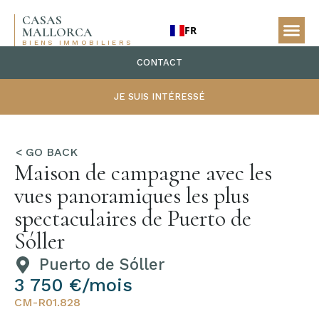
CASAS
FR
MALLORCA
BIENS IMMOBILIERS
CONTACT
JE SUIS INTÉRESSÉ
Maison de campagne avec les
vues panoramiques les plus
spectaculaires de Puerto de
Sóller
Puerto de Sóller
3 750 €/mois
CM-R01.828