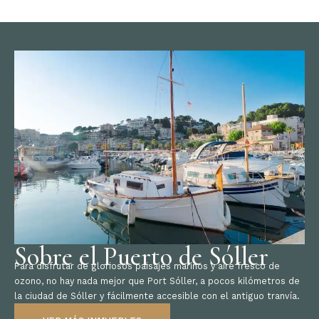
Sobre el Puerto de Sóller
Para disfrutar de gloriosos paisajes marinos y aire fresco de
ozono, no hay nada mejor que Port Sóller, a pocos kilómetros de
la ciudad de Sóller y fácilmente accesible con el antiguo tranvía.