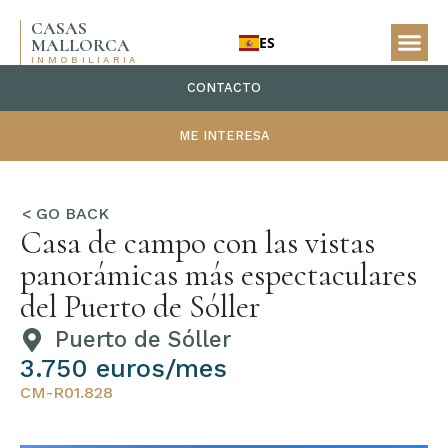
CASAS
ES
MALLORCA
INMOBILIARIA
CONTACTO
ME INTERESA
Casa de campo con las vistas
panorámicas más espectaculares
del Puerto de Sóller
Puerto de Sóller
3.750 euros/mes
CM-R01.828