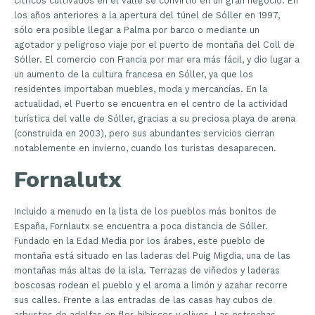
cítricos cultivados en el valle se convirtió en un gran negocio. En
los años anteriores a la apertura del túnel de Sóller en 1997,
sólo era posible llegar a Palma por barco o mediante un
agotador y peligroso viaje por el puerto de montaña del Coll de
Sóller. El comercio con Francia por mar era más fácil, y dio lugar a
un aumento de la cultura francesa en Sóller, ya que los
residentes importaban muebles, moda y mercancías. En la
actualidad, el Puerto se encuentra en el centro de la actividad
turística del valle de Sóller, gracias a su preciosa playa de arena
(construida en 2003), pero sus abundantes servicios cierran
notablemente en invierno, cuando los turistas desaparecen.
Fornalutx
Incluido a menudo en la lista de los pueblos más bonitos de
España, Fornlautx se encuentra a poca distancia de Sóller.
Fundado en la Edad Media por los árabes, este pueblo de
montaña está situado en las laderas del Puig Migdia, una de las
montañas más altas de la isla. Terrazas de viñedos y laderas
boscosas rodean el pueblo y el aroma a limón y azahar recorre
sus calles. Frente a las entradas de las casas hay cubos de
arbustos de adelfas en flor, hibiscos y olivos. Las estrechas