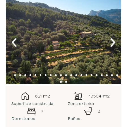
621 m2
79504 m2
Superficie construida
Zona exterior
7
2
Dormitorios
Baños