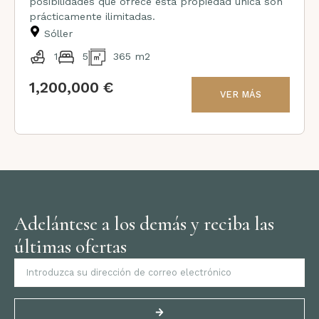
posibilidades que ofrece esta propiedad única son
prácticamente ilimitadas.
Sóller
1
5
365 m2
1,200,000 €
VER MÁS
Adelántese a los demás y reciba las
últimas ofertas