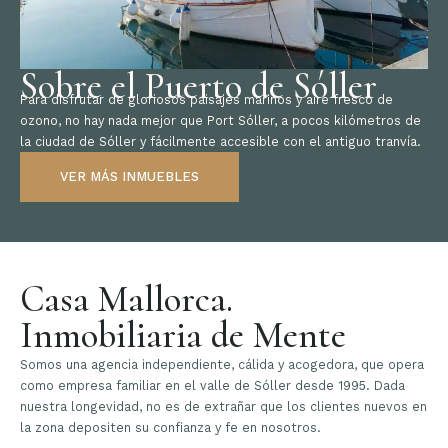
Sobre el Puerto de Sóller
Para disfrutar de gloriosos paisajes marinos y aire fresco de
ozono, no hay nada mejor que Port Sóller, a pocos kilómetros de
la ciudad de Sóller y fácilmente accesible con el antiguo tranvía.
VER MÁS INMUEBLES
Casa Mallorca.
Inmobiliaria de Mente
Somos una agencia independiente, cálida y acogedora, que opera
como empresa familiar en el valle de Sóller desde 1995. Dada
nuestra longevidad, no es de extrañar que los clientes nuevos en
la zona depositen su confianza y fe en nosotros.