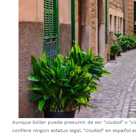
Aunque Sóller puede presumir de ser "
ciudad
" o "
ci
confiere ningún estatus legal. "
Ciudad
" en español 