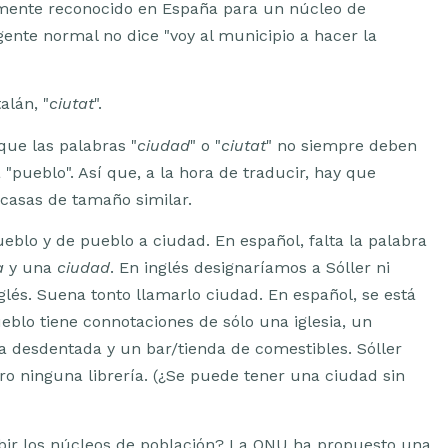
almente reconocido en España para un núcleo de
gente normal no dice "voy al municipio a hacer la
alán, "
ciutat
".
que las palabras "
ciudad
" o "
ciutat
" no siempre deben
a "pueblo". Así que, a la hora de traducir, hay que
casas de tamaño similar.
eblo y de pueblo a ciudad. En español, falta la palabra
a
y una
ciudad
. En inglés designaríamos a Sóller ni
és. Suena tonto llamarlo ciudad. En español, se está
blo tiene connotaciones de sólo una iglesia, un
da desdentada y un bar/tienda de comestibles. Sóller
ro ninguna librería. (¿Se puede tener una ciudad sin
ribir los núcleos de población? La ONU ha propuesto una