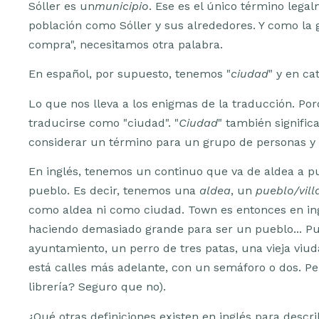
Sóller es un
municipio
. Ese es el único término leg
población como Sóller y sus alrededores. Y como la 
compra", necesitamos otra palabra.
En español, por supuesto, tenemos "
ciudad
" y en cat
Lo que nos lleva a los enigmas de la traducción. Por
traducirse como "ciudad". "
Ciudad
" también signific
considerar un término para un grupo de personas y 
En inglés, tenemos un continuo que va de aldea a pu
pueblo. Es decir, tenemos una
aldea
, un
pueblo/vill
como aldea ni como ciudad. Town es entonces en ingl
haciendo demasiado grande para ser un pueblo... Pue
ayuntamiento, un perro de tres patas, una vieja viu
está calles más adelante, con un semáforo o dos. Pe
librería? Seguro que no).
¿Qué otras definiciones existen en inglés para desc